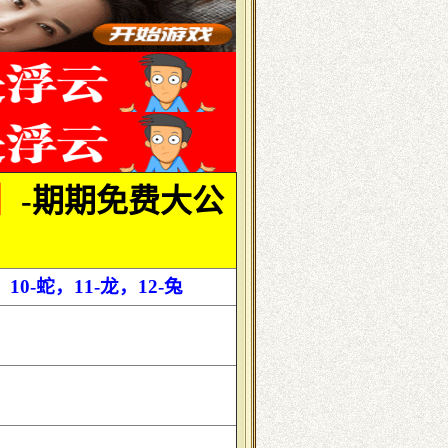
】
-期期免费大公
10-蛇，11-龙，12-兔