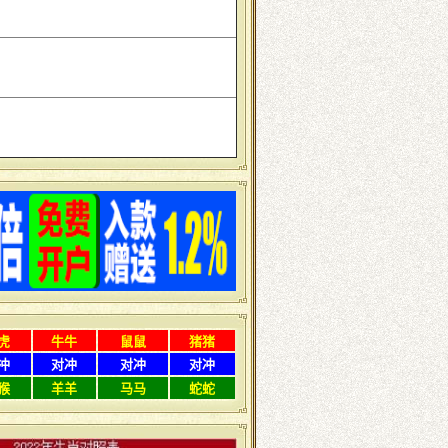
虎
牛牛
鼠鼠
猪猪
冲
对冲
对冲
对冲
猴
羊羊
马马
蛇蛇