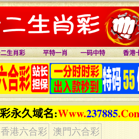
十二生肖彩
平特一肖
一码中特
香港
彩永久域名:
Www.
237885
.Co