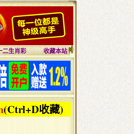
十二生肖彩
收藏本站
m
(Ctrl+D收藏)