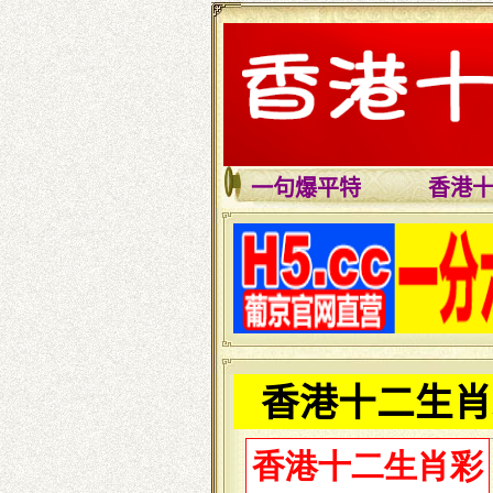
一句爆平特
香港
香港十二生肖