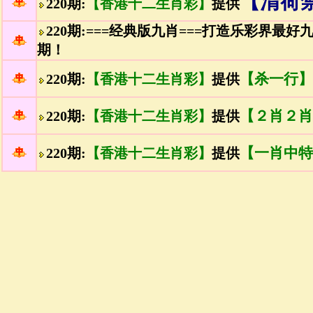
【清荷
220
期:
【香港十二生肖彩】
提供
220
期:===经典版九肖===打造乐彩界最好
期！
【杀一行】
220
期:
【香港十二生肖彩】
提供
【２肖２肖
220
期:
【香港十二生肖彩】
提供
【一肖中特
220
期:
【香港十二生肖彩】
提供