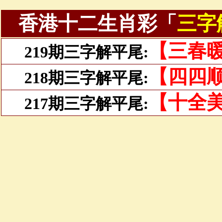
香港十二生肖彩「
三字
【三春
219期
三字解平尾:
【四四
218期
三字解平尾:
【十全
217期
三字解平尾: